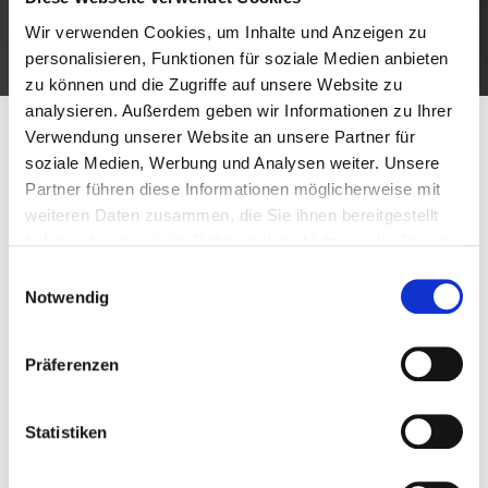
Wir verwenden Cookies, um Inhalte und Anzeigen zu
personalisieren, Funktionen für soziale Medien anbieten
zu können und die Zugriffe auf unsere Website zu
analysieren. Außerdem geben wir Informationen zu Ihrer
Verwendung unserer Website an unsere Partner für
ÜBER CABA SPORTS
Eure Zufriedenheit in Zahlen
soziale Medien, Werbung und Analysen weiter. Unsere
Merchandise für Teams & Firmen
Partner führen diese Informationen möglicherweise mit
weiteren Daten zusammen, die Sie ihnen bereitgestellt
haben oder die sie im Rahmen Ihrer Nutzung der Dienste
5.000
+
gesammelt haben.
Einwilligungsauswahl
Notwendig
Vereine & Unternehmen
vertrauen uns bereits
Präferenzen
Statistiken
100.000
+